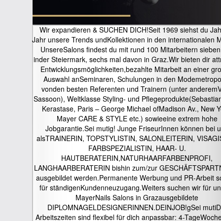
Wir expandieren & SUCHEN DICH!Seit 1969 siehst du Jahr
Jahr unsere Trends undKollektionen in den internationalen 
UnsereSalons findest du mit rund 100 Mitarbeitern sieben
inder Steiermark, sechs mal davon in Graz.Wir bieten dir att
Entwicklungsmöglichkeiten,bezahlte Mitarbeit an einer gr
Auswahl anSeminaren, Schulungen in den Modemetropo
vonden besten Referenten und Trainern (unter anderemV
Sassoon), Weltklasse Styling- und Pflegeprodukte(Sebastia
Kerastase, Paris – George Michael ofMadison Av., New Y
Mayer CARE & STYLE etc.) sowieeine extrem hohe
Jobgarantie.Sei mutig! Junge FriseurInnen können bei 
alsTRAINERIN, TOPSTYLISTIN, SALONLEITERIN, VISAGI
FARBSPEZIALISTIN, HAAR- U.
HAUTBERATERIN,NATURHAARFARBENPROFI,
LANGHAARBERATERIN bishin zum/zur GESCHÄFTSPART
ausgebildet werden.Permanente Werbung und PR-Arbeit s
für ständigenKundenneuzugang.Weiters suchen wir für u
MayerNails Salons in Grazausgebildete
DIPLOMNAGELDESIGNERINNEN.DEINJOB!gSei mutiD
Arbeitszeiten sind flexibel für dich anpassbar: 4-TageWoch