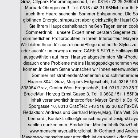
Graz, Citypark Panoramageschoß, Tel. 0316 / 72 29 268041
Murpark Obergeschoß, Tel. 0316 / 48 31 96Nicht nur Ihr 
auch Ihre Haare suchenim Sommer Entspannung. Die S
gibtIhnen Energie, strapaziert aber gleichzeitigIhr Haar! 
Sie Ihrem Haupt deshalbnach heißen Tagen einen cool
Sommerdrink – unsere ExpertInnen beraten Siegerne zu
sommerlichen Profiprodukten in Ihrem Intercoiffeur MayerS
Wir bieten Ihnen für ausreichendPflege und heiße Styles z
oder auchfür unterwegs unsere CARE & STYLE Holidayediti
ausgewählten auf Ihren Haartyp abgestimmten Mini-Produ
dieauch ohne Probleme mit ins Handgepäckgenommen w
können.In diesem Sinne wünschen wir Ihnen einenwunder
Sommer mit strahlendenMomenten und schimmernde
Haaren.8041 Graz, Murpark Erdgeschoß, Tel. 0316 / 90
838054 Graz, Center West Erdgeschoß, Tel. 0316 / 29 35 
Bruck/Mur, Herzog Ernst Gasse 3, Tel. 0 3862 / 51 1 55Fü
Inhalt verantwortlich:Intercoiffeur Mayer GmbH & Co K
Sporgasse 10, 8010 GrazTel.: +43 316 82 30 82 FaxD
Redaktion: Andreas und Gerhard Mayer,Mag. Tina Veit, Sa
Lenhardt, Kontakt: office@menschmayer.atDesign&Layo
sabilen.dunked.com, Produktion: Medienfabrik GrazGm
www.menschmayer.atHerzlichst, IhrGerhard und Andre
Mayerwww.menschmayer.atendlich ist es soweit - der Somm