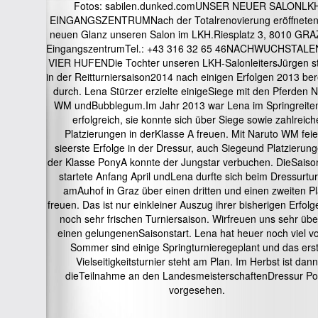
Fotos: sabilen.dunked.comUNSER NEUER SALONLK
EINGANGSZENTRUMNach der Totalrenovierung eröffneten
neuen Glanz unseren Salon im LKH.Riesplatz 3, 8010 GR
EingangszentrumTel.: +43 316 32 65 46NACHWUCHSTAL
VIER HUFENDie Tochter unseren LKH-SalonleitersJürgen st
in der Reitturniersaison2014 nach einigen Erfolgen 2013 bere
durch. Lena Stürzer erzielte einigeSiege mit den Pferden 
WM undBubblegum.Im Jahr 2013 war Lena im Springreite
erfolgreich, sie konnte sich über Siege sowie zahlreich
Platzierungen in derKlasse A freuen. Mit Naruto WM feie
sieerste Erfolge in der Dressur, auch Siegeund Platzierung
der Klasse PonyA konnte der Jungstar verbuchen. DieSaiso
startete Anfang April undLena durfte sich beim Dressurtur
amAuhof in Graz über einen dritten und einen zweiten Pl
freuen. Das ist nur einkleiner Auszug ihrer bisherigen Erfolg
noch sehr frischen Turniersaison. Wirfreuen uns sehr übe
einen gelungenenSaisonstart. Lena hat heuer noch viel vo
Sommer sind einige Springturnieregeplant und das ers
Vielseitigkeitsturnier steht am Plan. Im Herbst ist dann
dieTeilnahme an den LandesmeisterschaftenDressur P
vorgesehen.