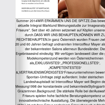
Summer 2014WIR ERKÄMMEN UNS DIE SPITZE.Das beweis
aktuelle Integral-Marktund Meinungsstudie zur Imageanaly
Friseure*. Seit über 40 Jahren setzenwir auf Köpfen unsere
durch.DASS WIR UNS BEHAUPTEN,KÖNNEN WIR Z
RECHTBEHAUPTEN.In ganz Österreich wurden Frauen zw
20 und 60 Jahren befragt undnannten Intercoiffeur Mayer al
der bekanntesten Salons allerneun Bundesländer. Die
Ergebnissesind eindeutig: Wir verfügen landesweit über die
Modekompetenzund werden von Österreicherinnen
als„EXKLUSIVSTES“,„PROFESSIONELLSTES“,
„KOMPETENTESTES“
&„VERTRAUENSWÜRDIGSTES“Friseurunternehmen bewert
Spontan-Umfrage zeigt außerdem: Inder steirischen
Landeshauptstadt ist Intercoiffeur Mayer seit Beginn d
Messung1998 der konstanteste und bekanntesteStylingpart
Grazerinnen.Background: Die stärkste Rolle bei derAuswah
Friseurs spielen hohe fachliche Beratungskompetenz u
innovativetechnische Ausstattung. Die überwiegende Mehr