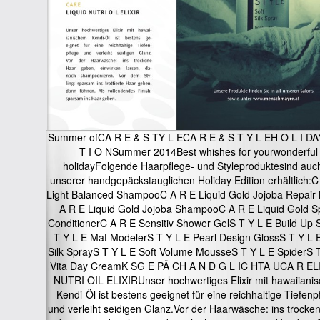
Summer ofCA R E & S TY L ECA R E & S T Y L EH O L I DAY
T I O NSummer 2014Best whishes for yourwonderful
holidayFolgende Haarpflege- und Styleproduktesind auch
unserer handgepäckstauglichen Holiday Edition erhältlich:C
Light Balanced ShampooC A R E Liquid Gold Jojoba Repai
A R E Liquid Gold Jojoba ShampooC A R E Liquid Gold S
ConditionerC A R E Sensitiv Shower GelS T Y L E Build Up 
T Y L E Mat ModelerS T Y L E Pearl Design GlossS T Y L E
Silk SprayS T Y L E Soft Volume MousseS T Y L E SpiderS 
Vita Day CreamK SG E PÄ CH A N D G L IC HTA UCA R E
NUTRI OIL ELIXIRUnser hochwertiges Elixir mit hawaiiani
Kendi-Öl ist bestens geeignet für eine reichhaltige Tiefenp
und verleiht seidigen Glanz.Vor der Haarwäsche: ins trock