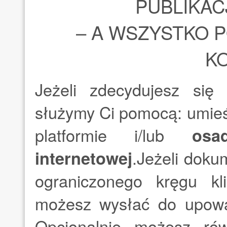
PUBLIKAC
– A WSZYSTKO 
K
Jeżeli zdecydujesz się 
służymy Ci pomocą: umieś
platformie i/lub
osa
internetowej
.Jeżeli doku
ograniczonego kręgu kl
możesz wysłać do upowa
Opcjonalnie możesz ró