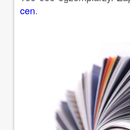
cen
.